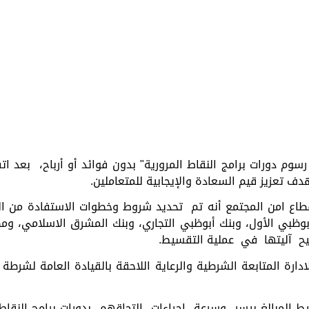
وم دورات برامج النقاط المرورية" بدون فوائد أو أرباح، بعد 
دف تعزيز قيم السعادة والإيجابية للمتعاملين.
 بقطاع امن المجتمع أنه تم تحديد شروط وخطوات الاستفادة من 
وظبي الأول، وبنك أبوظبي التجاري، وبنك المشرق الاسلامي، و
ضيح آليتها في عملية التقسيط.
لادارة المتابعة الشرطية والرعاية اللاحقة بالقيادة العامة لش
 المبالغ بيسر وسرعة إجراءات التحاقهم بدورات برامج النقاط 