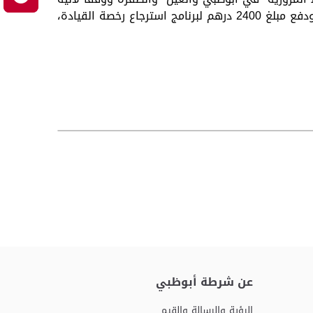
التقسيط بالإمكان دفع مبلغ التسجيل 800 درهم لبرنامج تخفيض النقاط المرورية على دفعات بالتنسيق مع البنوك ، ودفع مبلغ 2400 درهم لبرنامج استرجاع رخصة القيادة،
عن شرطة أبوظبي
الرؤية والرسالة والقيم