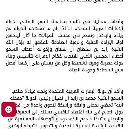
وأضاف معاليه في كلمة بمناسبة اليوم الوطني لدولة
الإمارات العربية المتحدة الـ"51" أن ما تشهده الدولة من
ريادة وازدهار وتقدم في مختلف المجالات ما كان ليتحقق
لولا الإرادة الصلبة والرغبة الصادقة للمغفور له بإذن الله
الشيخ زايد بن سلطان آل نهيان وإخوانه أصحاب السمو
أعضاء المجلس الأعلى للاتحاد، حُكام الإمارات لتأسيس وبناء
دولة عصرية وفرت لشعبها وكل من يعيش على أرضها أفضل
سبل السعادة وجودة الحياة.
وأكد أن دولة الإمارات العربية المتحدة وتحت قيادة صاحب
السمو الشيخ محمد بن زايد آل نهيان رئيس الدولة "حفظه
الله" تمضي بخطى واثقة وراسخة لتكون واحدة من أفضل
م
دول العالم في بناء اقتصاد تنافسي يستند إلى المعرفة
والإبداع مشيدًا بالدعم اللامحدود والتوجيهات المستمرة من
القيادة الرشيدة لمسيرة التحديث والتطوير لشرطة أبوظبي