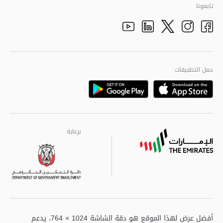
تاريخ شرطة أبوظبي
تابعونا
الأفكار والاقتراحات
adpolice centers locations
الهيكل التنظيمي
Youtube
Linkedin
Instagram
Facebook
Twitter
الجودة العالمية
مراكز خدمة أبوظبى
حمل التطبيقات
Playstore
Google
برعاية
برعاية
برعاية
أفضل عرض لهذا الموقع هو دقة الشاشة 1024 × 764، يدعم