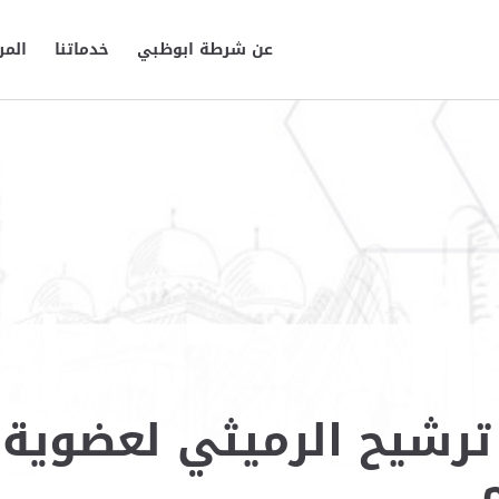
عن شرطة ابوظبي
خدماتنا
المر
رشيح الرميثي لعضوية ت