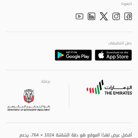
تاريخ شرطة أبوظبي
تابعونا
الأفكار والاقتراحات
adpolice centers locations
الهيكل التنظيمي
Youtube
Linkedin
Instagram
Facebook
Twitter
الجودة العالمية
مراكز خدمة أبوظبى
حمل التطبيقات
Playstore
Google
برعاية
برعاية
برعاية
أفضل عرض لهذا الموقع هو دقة الشاشة 1024 × 764، يدعم