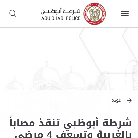
عودة
شرطة أبوظبي تنقذ مصاباً
بالغربية وتسعف 4 مرضى