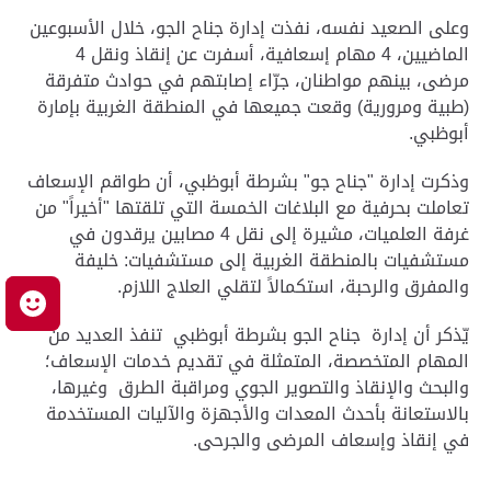
وعلى الصعيد نفسه، نفذت إدارة جناح الجو، خلال الأسبوعين
الماضيين، 4 مهام إسعافية، أسفرت عن إنقاذ ونقل 4
مرضى، بينهم مواطنان، جرّاء إصابتهم في حوادث متفرقة
(طبية ومرورية) وقعت جميعها في المنطقة الغربية بإمارة
أبوظبي.
وذكرت إدارة "جناح جو" بشرطة أبوظبي، أن طواقم الإسعاف
تعاملت بحرفية مع البلاغات الخمسة التي تلقتها "أخيراً" من
غرفة العلميات، مشيرة إلى نقل 4 مصابين يرقدون في
مستشفيات بالمنطقة الغربية إلى مستشفيات: خليفة
والمفرق والرحبة، استكمالاً لتقلي العلاج اللازم.
م
يّذكر أن إدارة جناح الجو بشرطة أبوظبي تنفذ العديد من
المهام المتخصصة، المتمثلة في تقديم خدمات الإسعاف؛
والبحث والإنقاذ والتصوير الجوي ومراقبة الطرق وغيرها،
بالاستعانة بأحدث المعدات والأجهزة والآليات المستخدمة
في إنقاذ وإسعاف المرضى والجرحى.