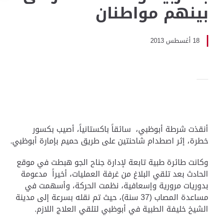
بينهم مواطنان
18 أغسطس 2013
أنقذت شرطة أبوظبي، سائقاً باكستانياً، أصيب بكسور
خطرة، إثر اصطدام شاحنتين على طريق حميم بإمارة أبوظبي.
وكانت طائرة طبية تابعة لإدارة جناح الجو هبطت في موقع
الحادث بعد تلقي البلاغ من غرفة العمليات، أخيراً مدعومة
بدوريات مرورية وإسعافية، نظمت الحركة، وأسهمت في
مساعدة المصاب (37 سنة)، حيث تم نقله بسرعة إلى مدينة
الشيخ خليفة الطبية في أبوظبي لتلقي العلاج اللازم.