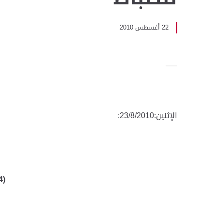
22 أغسطس 2010
الإثنين:23/8/2010:
(4) فرق للدور النهائي في بطولة كرة القدم الرمضانية للضباط