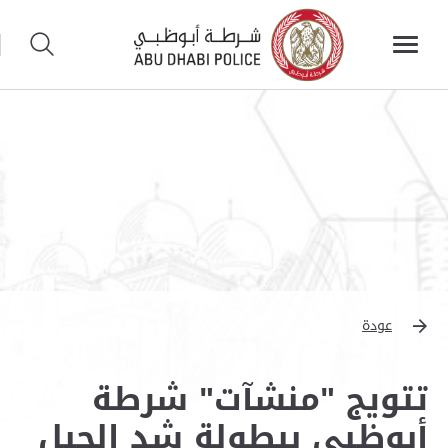
عودة
تتويج "منشآت" شرطة
أبوظبي ببطولة شد الحبل