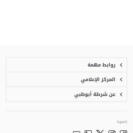
روابط مهمة
المركز الإعلامي
الشكاوى
منصة التوظيف الذكية
عن شرطة أبوظبي
الأخبار
الاسئلة الشائعة
الأحداث
خدمة أمان
الرؤية والرسالة والقيم
معرض الفيديو
البرامج الإضافية لاستعراض الموقع
تاريخ شرطة أبوظبي
تابعونا
الأفكار والاقتراحات
adpolice centers locations