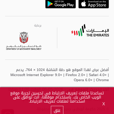
Playstore
Google
برعاية
برعاية
برعاية
أفضل عرض لهذا الموقع هو دقة الشاشة 1024 × 764، يدعم
Microsoft Internet Explorer 9.0+ | Firefox 2.0+ | Safari 4.0+ |
Opera 6.0+ | Chrome
آخر تحديث للموقع في
- 2026-05-06 الوقت 11:00 صباحًا
تساعدنا ملفات تعريف الارتباط في تحسين تجربة موقع
الويب الخاص بك. باستخدام موقعنا، أنت توافق على
سياسة الخصوصية
حقوق النشر
شروط الاستخدام
اسخدامنا لملفات تعريف الارتباط.
X
© 2025 حكومة أبوظبي جميع الحقوق محفوظة.
غلق