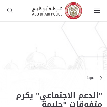
عودة
"الدعم الاجتماعي" يكرم
متفوقات "حليمة