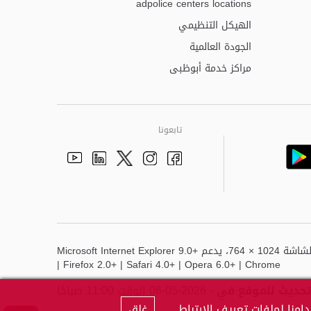
adpolice centers locations
الهيكل التنظيمي
الجودة العالمية
مراكز خدمة أبوظبى
تابعونا
Youtube
Linkedin
Instagram
Facebook
Twitter
أفضل عرض لهذا الموقع هو دقة الشاشة 1024 × 764، يدعم Microsoft Internet Explorer 9.0+
| Firefox 2.0+ | Safari 4.0+ | Opera 6.0+ | Chrome
تحديث للموقع في
- 2026-05-06 الوقت 11:00 صباحًا
منا لملفات تعريف الارتباط.
غلق