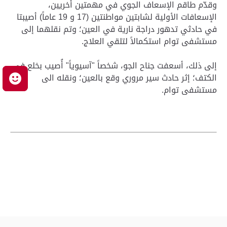
وقدّم طاقم الإسعاف الجوي في مهمتين أخريين،
الإسعافات الأولية لشابتين مواطنتين (17 و 19 عاماً) أصيبتا
في حادثي تدهور دراجة نارية في العين؛ وتم نقلهما إلى
مستشفى توام استكمالاً لتلقي العلاج.
إلى ذلك، أسعفت جناح الجو، شخصاً "آسيوياً" أُصيب بخلع في
الكتف؛ إثر حادث سير مروري وقع بالعين؛ ونقله الى
م
مستشفى توام.