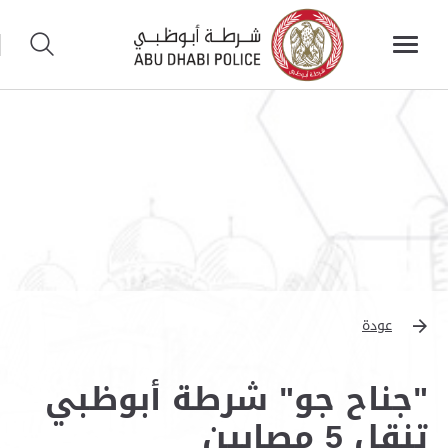
عودة
"جناح جو" شرطة أبوظبي
تنقل 5 مصابين