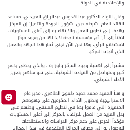
والإصلاحية في الدولة.
وقال اللواء الدكتور عبدالقدوس عبدالرزاق العبيدلي، مساعد
القائد العام لشرطة دبي لشؤون الجودة والتميز؛ إن المركز
يهدف إلى تطوير العمل والارتقاء به إلى أعلى المستويات،
لافتاً إلى أن أي مؤسسة ناجحة لابد لها من وجود مركز
لاستطلاع الرأي، وها نحن الآن نجني ثمار هذا الجهد والعمل
الذي أنجزه المركز.
مشيراً إلى أهمية وجود المركز بالوزارة ، والذي يحظى بدعم
كبير ومتواصل من القيادة الشرطية، على نحو ساهم بتعزيز
الأداء الشرطي.
و هنأ العقيد محمد حميد دلموج الظاهري، مدير عام
م
الاستراتيجية وتطوير الأداء، المكرمين على جهودهم
المتميزة التي قاموا بها في تنظيم الملتقى، وحثهم على
بذل المزيد من العمل للارتقاء بالمركز إلى أعلى المستويات،
مؤكداً الحرص على دعم مركز الدراسات والاستطلاعات
للوصول به إلى مصاف المراكز المتقدمة في هذا المجال.