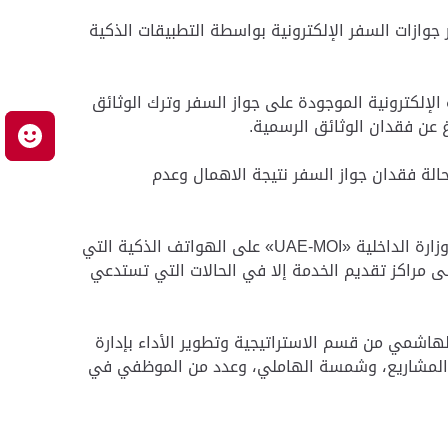
جوازات السفر الإلكترونية بواسطة التطبيقات الذكية
الإلكترونية الموجودة على جواز السفر وترك الوثائق
غ عن فقدان الوثائق الرسمية.
م
الة فقدان جواز السفر نتيجة الاهمال وعدم
ودعت العاملين في هيئة أبوظبي للسياحة والثقافة وأسرهم للاستفادة من خدمة تجديد جواز السفر إلكترونياً عبر تطبيق وزارة الداخلية «UAE-MOI» على الهواتف الذكية التي
ى مراكز تقديم الخدمة إلا في الحالات التي تستدعي
لهاشمي من قسم الاستراتيجية وتطوير الأداء بإدارة
 المشاريع، وشمسة الهاملي، وعدد من الموظفي في