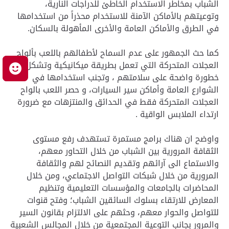
الشباب بمخاطر الاستخدام الخاطئ للدراجات النارية،
وتوعيتهم بالأماكن الآمنة للاستخدام محذراً من استخدامها
في الطرق والأماكن العامة والأخرى المأهولة بالسكان.
كما حث الجمهور على عدم السماح لأطفالهم باللعب بألواح
العجلات المتحركة التي تعمل بطريقة ميكانيكية وتشكل
م
خطورة واضحة على سلامتهم ، وتجنب استخدامها في
الشوارع العامة وأماكن سير السيارات، و حصر اللعب بالواح
العجلات المتحركة فقط في الحدائق والمنتزهات مع ضرورة
ارتداء الملابس الواقية .
واوضح ان هناك برامج مستمرة تستهدف رفع مستوى
الثقافة المرورية بين الشباب من خلال التحاور معهم،
والاستماع الى آرائهم وتقديم النصائح لهم والثقافة
المرورية من خلال شبكات التواصل الاجتماعي، ومن خلال
المحاضرات بالجامعات والمؤسسات التعليمية وتنظيم
المعارض للارتقاء بسلوك السائقين الشباب؛ وفتح قنوات
للتواصل والحوار معهم، وحثهم على الالتزام بقانون السير
والمرور بجانب التوعية المجتمعية من خلال المجالس الشعبية