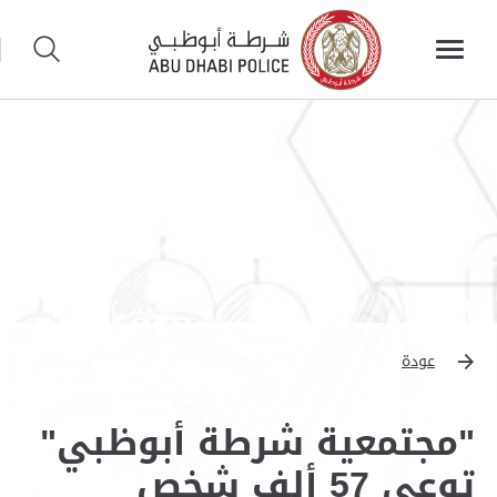
عودة
"مجتمعية شرطة أبوظبي"
توعي 57 ألف شخص