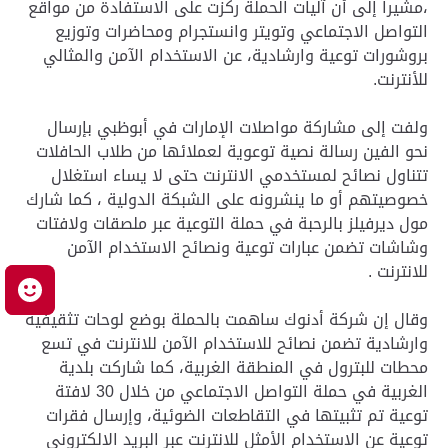
،مشيراً إلى أن آليات الحملة ركزت على الاستفادة من مواقع
التواصل الاجتماعي وتويتر وانستجرام ومحاضرات وتوزيع
بروشورات توعية وارشادية، عن الاستخدام الآمن والمثالي
للأنترنت.
ولفت إلى مشاركة مواصلات الإمارات في أبوظبي بإرسال
نحو الفين رسالة نصية توعوية لعملائها من طلاب الحافلات
تتناول نصائح لمستخدمي الانترنت حتى لا يساء استغلال
خصوصيتهم أو ما ينشرونه على الشبكة الدولية ، كما شارك
مول ديرفيلز بالرحبة في حملة التوعية عبر ملصقات ولافتات
وشاشات تضمن عبارات توعية ونصائح الاستخدام الآمن
للانترنت .
م
وقال إن شركة أدنوك ساهمت بالحملة بوضع لوحات تثقيفية
وارشادية تضمن نصائح للاستخدام الآمن للانترنت في تسع
محطات للبترول في المنطقة الغربية، كما شاركت بلدية
الغربية في حملة التواصل الاجتماعي من خلال 30 لافتة
توعية تم تثبيتها في التقاطعات الضوئية، وإرسال فقرات
توعية عن الاستخدام الأمثل للانترنت عبر البريد الالكتروني