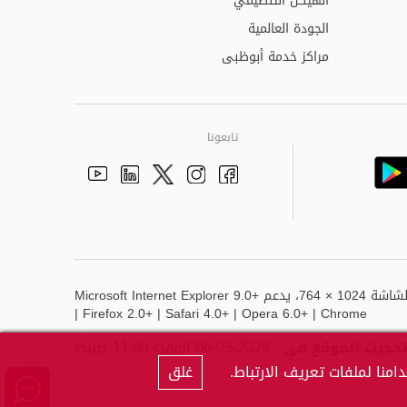
الهيكل التنظيمي
الجودة العالمية
مراكز خدمة أبوظبى
تابعونا
Youtube
Linkedin
Instagram
Facebook
Twitter
أفضل عرض لهذا الموقع هو دقة الشاشة 1024 × 764، يدعم Microsoft Internet Explorer 9.0+
| Firefox 2.0+ | Safari 4.0+ | Opera 6.0+ | Chrome
تحديث للموقع في
- 2026-05-06 الوقت 11:00 صباحًا
منا لملفات تعريف الارتباط.
غلق