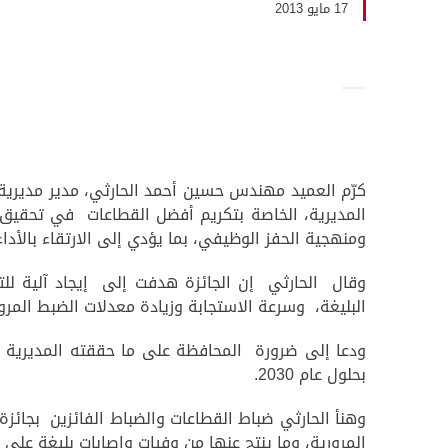
17 مايو 2013
كرّم العميد مهندس حسين أحمد الحارثي، مدير مديرية ا
المديرية، الخاصة بتكريم أفضل القطاعات في تحقيق 
ومنهجية الحفز الوظيفي، بما يؤدي إلى الارتقاء بالأد
وقال الحارثي إن الجائزة هدفت إلى إيجاد آلية للتن
البليغة، وسرعة الاستجابة وزيادة معدلات الضبط المرو
ودعا إلى ضرورة المحافظة على ما حققته المديرية من 
بحلول عام 2030.
وهنأ الحارثي ضباط القطاعات والضباط الفائزين بجائزة
المرورية، وما ينتج عنها من وفيات وإصابات بليغة على ا