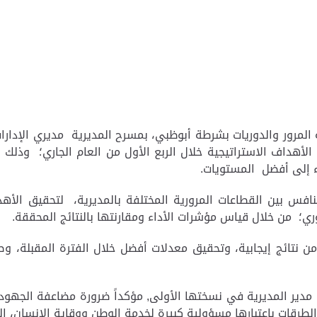
لمرور والدوريات بشرطة أبوظبي، بمسرح المديرية مديري الإدارات 
الأهداف الاستراتيجية خلال الربع الأول من العام الجاري؛ وذل
اء إلى أفضل المستويات.
افس بين القطاعات المرورية المختلفة بالمديرية، لتحقيق الأه
ري؛ من خلال قياس مؤشرات الأداء ومقارنتها بالنتائج المحققة.
نتائج إيجابية، وتحقيق معدلات أفضل خلال الفترة المقبلة، وصو
 مدير المديرية في نسختها الأولى, مؤكداً ضرورة مضاعفة الجهود 
لطرقات باعتبارها مسؤولية كبيرة لخدمة الوطن ووقاية الإنسان، الذي