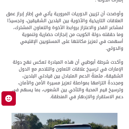
وأوضحت أن تزيين الدوريات المرورية يأتي في إطار إبراز عمق
العلاقات التاريخية والأخوية بين البلدين الشقيقين، وتجسيدًا
لمشاعر الفخر والاعتزاز بروابط الأخوة والتعاون المشترك،
وما حققته دولة الكويت من إنجازات حضارية وتنموية
أسهمت في تعزيز مكانتها على المستويين الإقليمي
والدولي.
وأكدت شرطة أبوظبي أن هذه المبادرة تعكس نهج دولة
الإمارات في ترسيخ علاقات التعاون والتلاحم مع الدول
الشقيقة، مثمنةً الدعم المتبادل بين قيادتي البلدين،
ومجددةً التزامها بمواصلة تعزيز مسيرة الأمن والأمان،
وترسيخ قيم المحبة والتآخي بين الشعوب، بما يسهم في
دعم الاستقرار والازدهار في المنطقة.
م