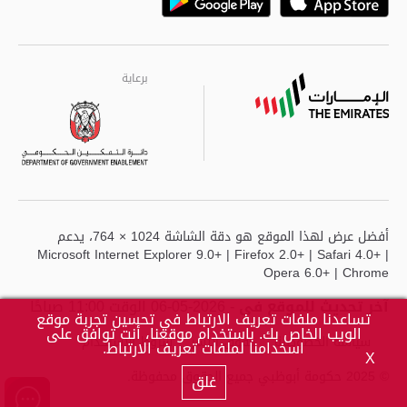
Playstore
Google
برعاية
برعاية
برعاية
أفضل عرض لهذا الموقع هو دقة الشاشة 1024 × 764، يدعم
Microsoft Internet Explorer 9.0+ | Firefox 2.0+ | Safari 4.0+ |
Opera 6.0+ | Chrome
آخر تحديث للموقع في
- 2026-05-06 الوقت 11:00 صباحًا
تساعدنا ملفات تعريف الارتباط في تحسين تجربة موقع
الويب الخاص بك. باستخدام موقعنا، أنت توافق على
سياسة الخصوصية
حقوق النشر
شروط الاستخدام
اسخدامنا لملفات تعريف الارتباط.
X
© 2025 حكومة أبوظبي جميع الحقوق محفوظة.
غلق