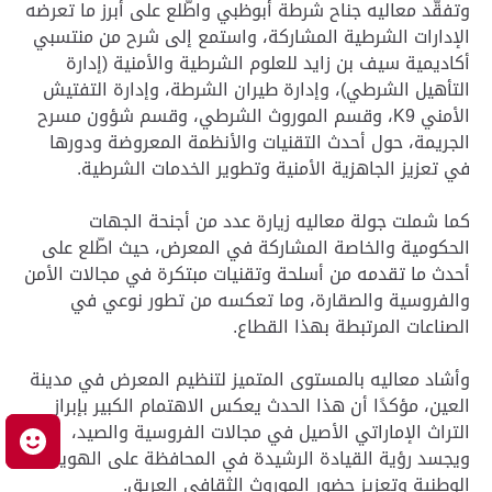
وتفقّد معاليه جناح شرطة أبوظبي واطّلع على أبرز ما تعرضه
الإدارات الشرطية المشاركة، واستمع إلى شرح من منتسبي
أكاديمية سيف بن زايد للعلوم الشرطية والأمنية (إدارة
التأهيل الشرطي)، وإدارة طيران الشرطة، وإدارة التفتيش
الأمني K9، وقسم الموروث الشرطي، وقسم شؤون مسرح
الجريمة، حول أحدث التقنيات والأنظمة المعروضة ودورها
في تعزيز الجاهزية الأمنية وتطوير الخدمات الشرطية.
كما شملت جولة معاليه زيارة عدد من أجنحة الجهات
الحكومية والخاصة المشاركة في المعرض، حيث اطّلع على
أحدث ما تقدمه من أسلحة وتقنيات مبتكرة في مجالات الأمن
والفروسية والصقارة، وما تعكسه من تطور نوعي في
الصناعات المرتبطة بهذا القطاع.
وأشاد معاليه بالمستوى المتميز لتنظيم المعرض في مدينة
العين، مؤكدًا أن هذا الحدث يعكس الاهتمام الكبير بإبراز
التراث الإماراتي الأصيل في مجالات الفروسية والصيد،
م
ويجسد رؤية القيادة الرشيدة في المحافظة على الهوية
الوطنية وتعزيز حضور الموروث الثقافي العريق.