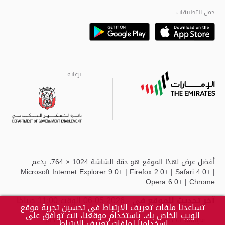
مراكز خدمة أبوظبى
حمل التطبيقات
Playstore
Google
برعاية
برعاية
برعاية
أفضل عرض لهذا الموقع هو دقة الشاشة 1024 × 764، يدعم
Microsoft Internet Explorer 9.0+ | Firefox 2.0+ | Safari 4.0+ |
Opera 6.0+ | Chrome
آخر تحديث للموقع في
- 2026-05-06 الوقت 11:00 صباحًا
تساعدنا ملفات تعريف الارتباط في تحسين تجربة موقع
الويب الخاص بك. باستخدام موقعنا، أنت توافق على
سياسة الخصوصية
حقوق النشر
شروط الاستخدام
اسخدامنا لملفات تعريف الارتباط.