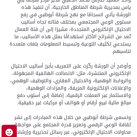
ياس بمديرية شرطة المناطق الخارجية، أن تنفيذ هذه
الورشة يأتي انسجامًا مع نهج شرطة أبوظبي في رفع
مستوى الوعي المجتمعي بمختلف فئاته تجاه أساليب
الاحتيال الإلكتروني المتجددة، مشيرًا إلى أن فئة العمال
تُعد من الشرائح الأكثر استهدافًا بمثل هذه الأساليب، ما
يستدعي تكثيف التوعية وتبسيط المعلومات بلغات متعددة
تناسبهم.
وأوضح أن الورشة ركّزت على التعريف بأبرز أساليب الاحتيال
الإلكتروني المنتشرة، مثل: الاتصالات الهاتفية المجهولة،
والروابط الوهمية، والاحتيال العقاري، والتوظيف الوهمي،
والإعلانات الإلكترونية المزيفة، والمزادات الوهمية،
والاستثمار عبر العملات الرقمية، إضافة إلى أسلوب دفع
مبالغ مالية لبيع أرقام أو هواتف أو مركبات غير حقيقية.
وتسعى شرطة أبوظبي من خلال هذه المبادرات إلى نشر
ثقافة الوعي الرقمي وتعزيز قدرة المجتمع على مواجهة
محاولات الاحتيال الإلكتروني، عبر رسائل تحذيرية وإرشادات
م