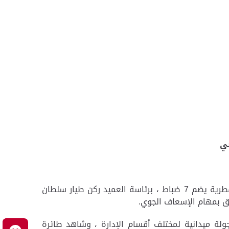
بي
استقبل العميد ركن طيار علي محمد المزروعي مدير إدارة جناح الجو بشرطة أبوظبي، مؤخراً وفداً من القوات الجوية القطرية يضم 7 ضباط ، برئاسة العميد ركن طيار سلطان
لق بمهام الإسعاف الجوي.
ولة ميدانية لمختلف أقسام الإدارة ، وشاهد طائرة