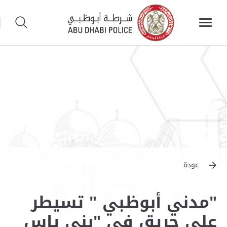
عودة
"مدني أبوظبي " تسيطر
على حريق في "بني ياس